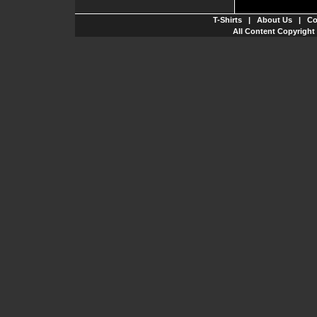
T-Shirts
|
About Us
|
Co
All Content Copyright