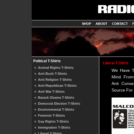
Political T-Shirts
Liberal T-Shirts
«
Animal Rights T-Shirts
We Have Th
«
Anti Bush T-Shirts
Mind. From 
«
Anti Religion T-Shirts
Anti Conse
«
Anti Republican T-Shirts
Source For L
«
Anti War T-Shirts
«
Barack Obama T-Shirts
«
Democrat Election T-Shirts
«
Environmental T-Shirts
«
Feminist T-Shirts
«
Gay Rights T-Shirts
«
Immigration T-Shirts
«
Liberal T-Shirts